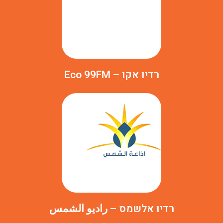
רדיו אקו – Eco 99FM
רדיו אלשמס – راديو الشمس