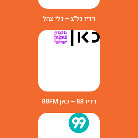
רדיו גל"צ – גלי צהל
רדיו 88 – כאן 88FM