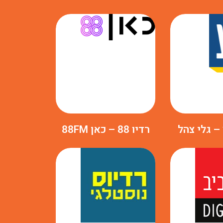
 – גלי צהל
רדיו 88 – כאן 88FM