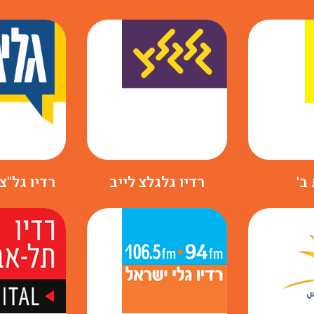
ב'
רדיו גלגלצ לייב
רדיו גל"צ