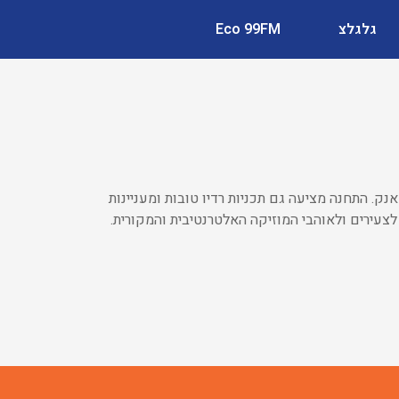
גלגלצ
Eco 99FM
פופ-פאנק. התחנה מציעה גם תכניות רדיו טובות ומעניינות
ובילים ופודקאסטים שונים. רדיו רוק idobi מיועדת לצעירים ולאוהבי המוזיקה האלטרנטיבית והמקורית.