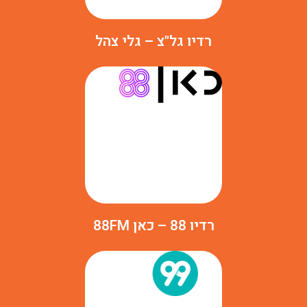
רדיו גל"צ – גלי צהל
רדיו 88 – כאן 88FM