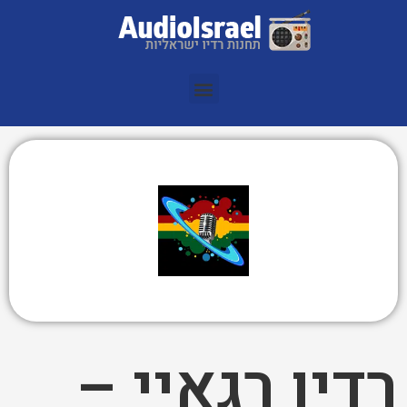
רדיו רגאיי –