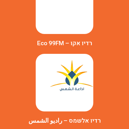
רדיו אקו – Eco 99FM
רדיו אלשמס – راديو الشمس