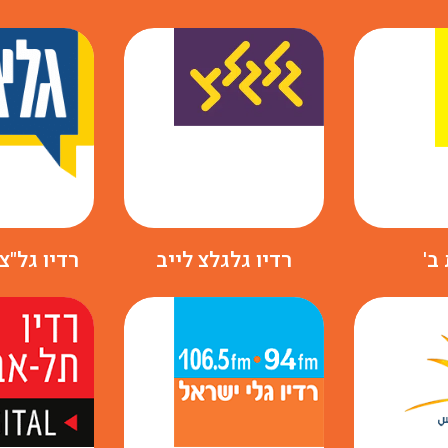
ב'
רדיו גלגלצ לייב
רדיו גל"צ