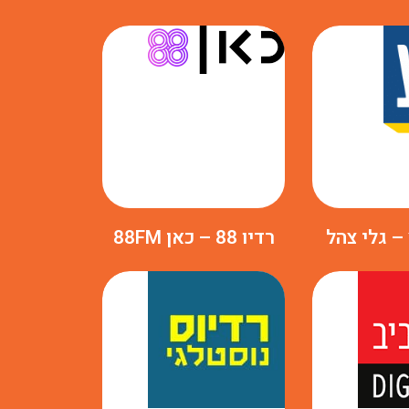
 – גלי צהל
רדיו 88 – כאן 88FM