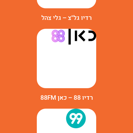
רדיו גל"צ – גלי צהל
רדיו 88 – כאן 88FM