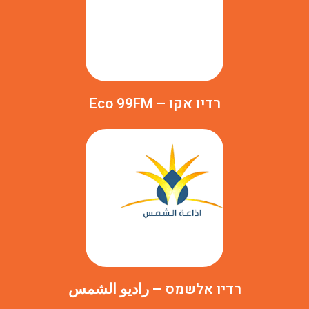
רדיו אקו – Eco 99FM
רדיו אלשמס – راديو الشمس