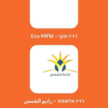
רדיו אקו – Eco 99FM
רדיו אלשמס – راديو الشمس