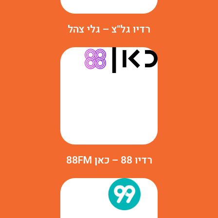
רדיו גל"צ – גלי צהל
רדיו 88 – כאן 88FM