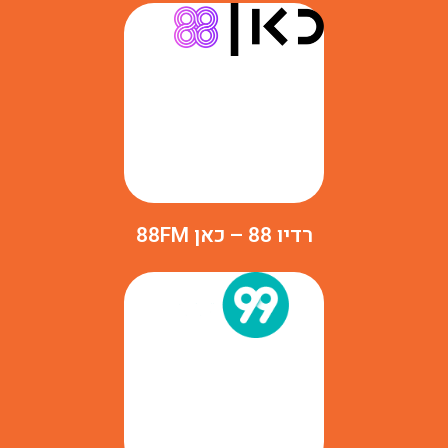
רדיו 88 – כאן 88FM