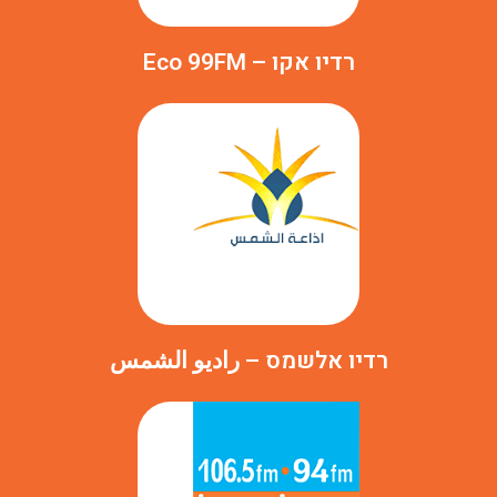
רדיו אקו – Eco 99FM
רדיו אלשמס – راديو الشمس