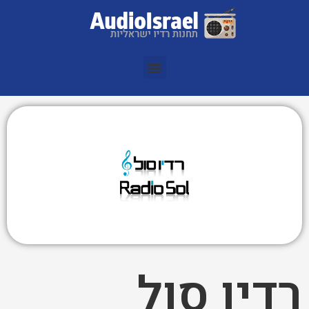
רדיו סול