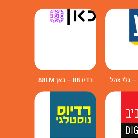
 – גלי צהל
רדיו 88 – כאן 88FM