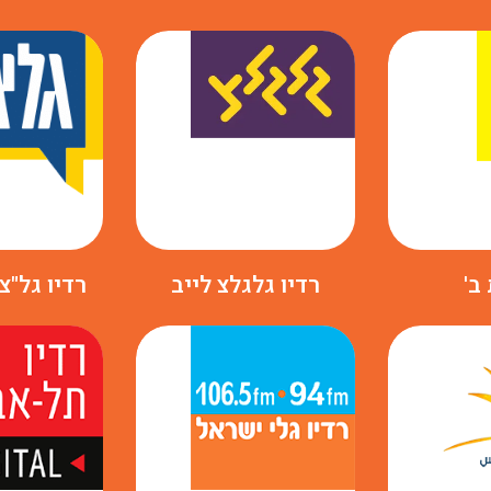
ב'
רדיו גלגלצ לייב
רדיו גל"צ