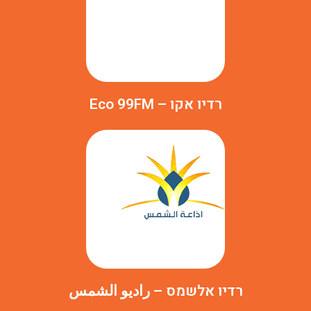
רדיו אקו – Eco 99FM
רדיו אלשמס – راديو الشمس