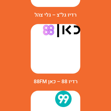
רדיו גל"צ – גלי צהל
רדיו 88 – כאן 88FM