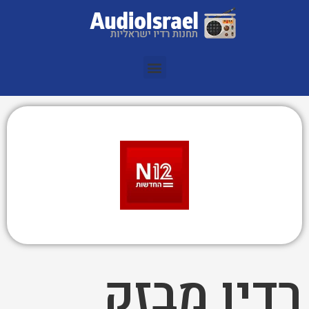
רדיו מבזק