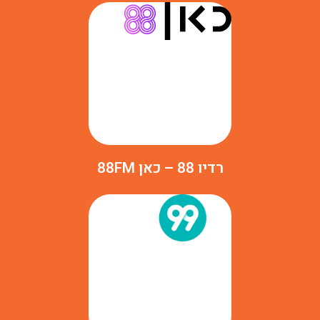
רדיו 88 – כאן 88FM