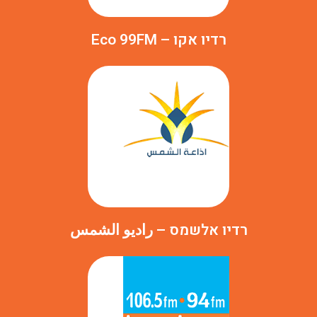
רדיו אקו – Eco 99FM
רדיו אלשמס – راديو الشمس