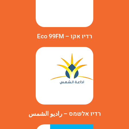
רדיו אקו – Eco 99FM
רדיו אלשמס – راديو الشمس