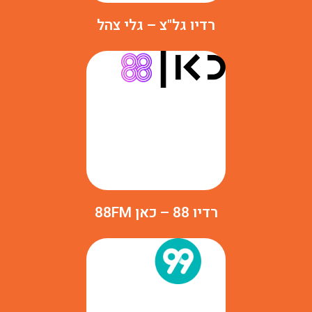
רדיו גל"צ – גלי צהל
רדיו 88 – כאן 88FM