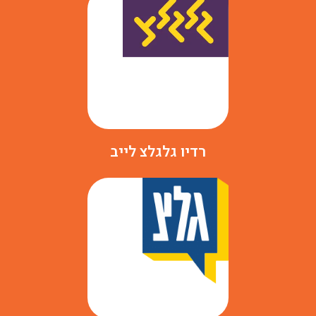
רדיו גלגלצ לייב